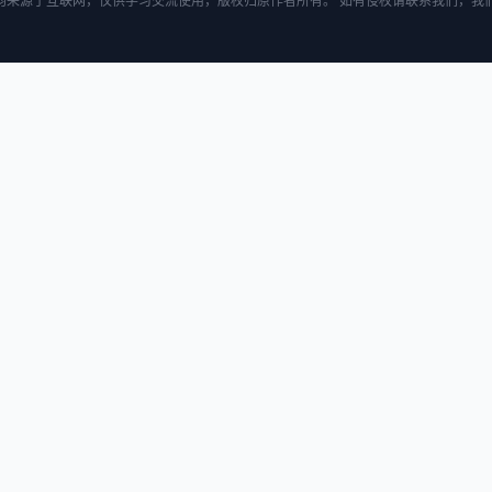
均来源于互联网，仅供学习交流使用，版权归原作者所有。 如有侵权请联系我们，我们